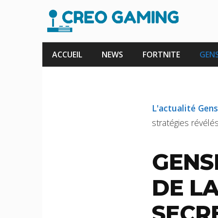
Aller
au
contenu
ACCUEIL
NEWS
FORTNITE
GENS
L'actualité Gen
stratégies révélés
GENSH
DE LA
SECR