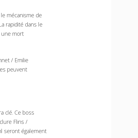
r le mécanisme de
La rapidité dans le
er une mort
net / Emilie
ipes peuvent
era clé. Ce boss
lure Flins /
hl seront également