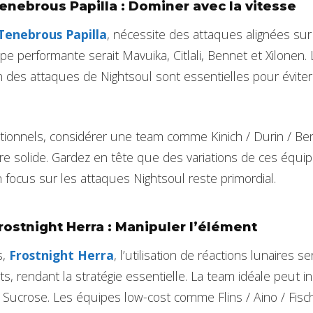
 Tenebrous Papilla : Dominer avec la vitesse
Tenebrous Papilla
, nécessite des attaques alignées su
e performante serait Mavuika, Citlali, Bennet et Xilonen. 
tion des attaques de Nightsoul sont essentielles pour évit
tionnels, considérer une team comme Kinich / Durin / Ben
ire solide. Gardez en tête que des variations de ces équ
 focus sur les attaques Nightsoul reste primordial.
Frostnight Herra : Manipuler l’élément
s,
Frostnight Herra
, l’utilisation de réactions lunaires s
, rendant la stratégie essentielle. La team idéale peut inc
/ Sucrose. Les équipes low-cost comme Flins / Aino / Fisc