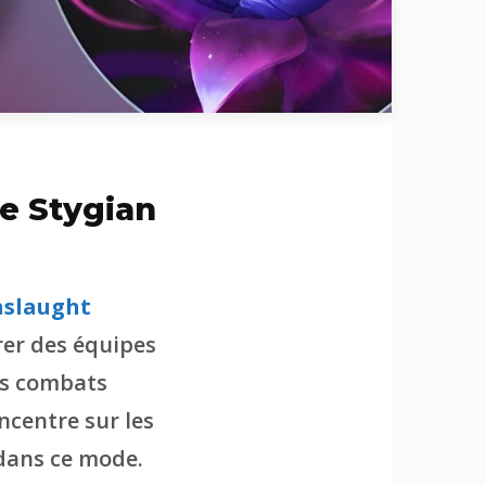
e Stygian
nslaught
rer des équipes
es combats
oncentre sur les
 dans ce mode.