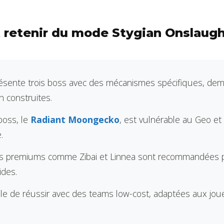
ut retenir du mode Stygian Onslaug
ésente trois boss avec des mécanismes spécifiques, de
n construites.
boss, le
Radiant Moongecko
, est vulnérable au Geo et
.
s premiums comme Zibai et Linnea sont recommandées 
ides.
ible de réussir avec des teams low-cost, adaptées aux jou