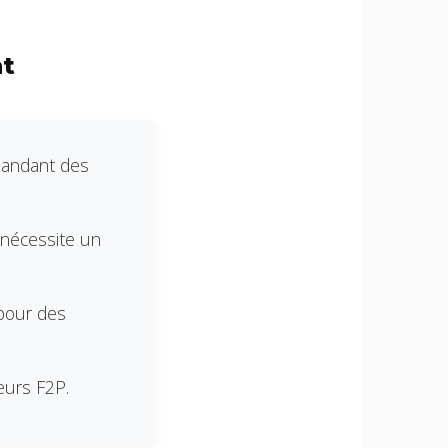
ht
mandant des
 nécessite un
pour des
eurs F2P.