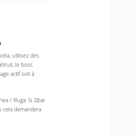
s
cela, utilisez des
truit, le boss
ge actif soit à
 / Illuga. Si Zibai
is cela demandera