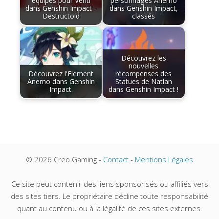
équipes pour Venti
personnages Anémo
dans Genshin Impact -
dans Genshin Impact,
Destructoid
classés
Découvrez les
nouvelles
Découvrez l'Element
récompenses des
Anemo dans Genshin
Statues de Natlan
Impact.
dans Genshin Impact !
© 2026 Creo Gaming -
Contact
-
Mentions Légales
Ce site peut contenir des liens sponsorisés ou affiliés vers
des sites tiers. Le propriétaire décline toute responsabilité
quant au contenu ou à la légalité de ces sites externes.