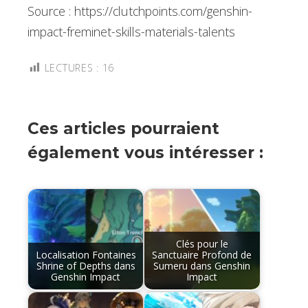
Source : https://clutchpoints.com/genshin-
impact-freminet-skills-materials-talents
LECTURES :
16
Ces articles pourraient
également vous intéresser :
Clés pour le
Localisation Fontaines
Sanctuaire Profond de
Shrine of Depths dans
Sumeru dans Genshin
Genshin Impact
Impact