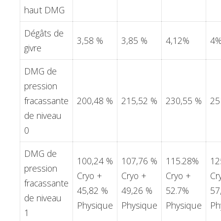
haut DMG
Dégâts de
3,58 %
3,85 %
4,12%
4
givre
DMG de
pression
fracassante
200,48 %
215,52 %
230,55 %
25
de niveau
0
DMG de
100,24 %
107,76 %
115.28%
12
pression
Cryo +
Cryo +
Cryo +
Cr
fracassante
45,82 %
49,26 %
52.7%
57
de niveau
Physique
Physique
Physique
Ph
1