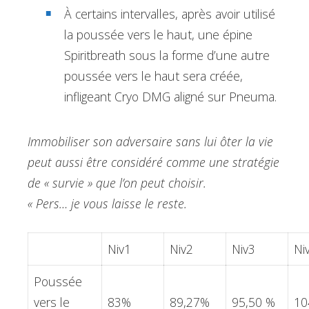
À certains intervalles, après avoir utilisé
la poussée vers le haut, une épine
Spiritbreath sous la forme d’une autre
poussée vers le haut sera créée,
infligeant Cryo DMG aligné sur Pneuma.
Immobiliser son adversaire sans lui ôter la vie
peut aussi être considéré comme une stratégie
de « survie » que l’on peut choisir.
« Pers… je vous laisse le reste.
Niv1
Niv2
Niv3
Ni
Poussée
vers le
83%
89,27%
95,50 %
10