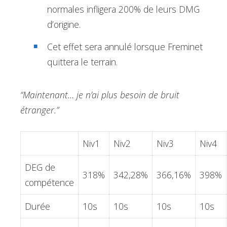
normales infligera 200% de leurs DMG
d’origine.
Cet effet sera annulé lorsque Freminet
quittera le terrain.
“Maintenant… je n’ai plus besoin de bruit
étranger.”
Niv1
Niv2
Niv3
Niv4
DEG de
318%
342,28%
366,16%
398%
compétence
Durée
10s
10s
10s
10s