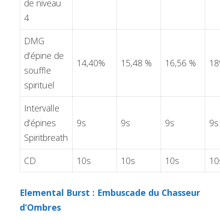
de niveau
4
DMG
d’épine de
14,40%
15,48 %
16,56 %
1
souffle
spirituel
Intervalle
d’épines
9s
9s
9s
9s
Spiritbreath
CD
10s
10s
10s
10
Elemental Burst : Embuscade du Chasseur
d’Ombres