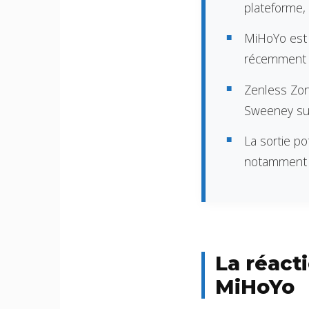
plateforme,
MiHoYo est 
récemment s
Zenless Zone
Sweeney sur 
La sortie po
notamment a
La réact
MiHoYo