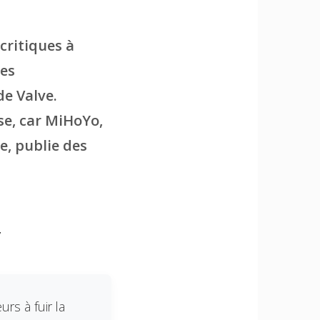
critiques à
des
e Valve.
se, car MiHoYo,
, publie des
y
rs à fuir la