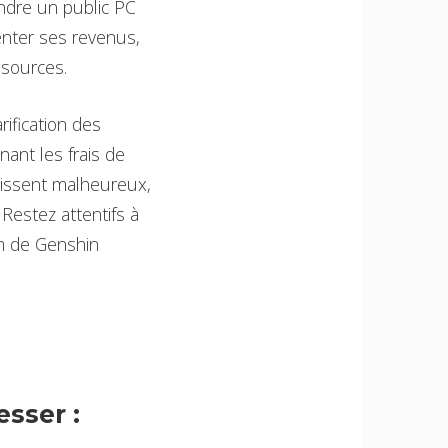
ndre un public PC
nter ses revenus,
ssources.
ification des
ant les frais de
aissent malheureux,
estez attentifs à
am de Genshin
sser :