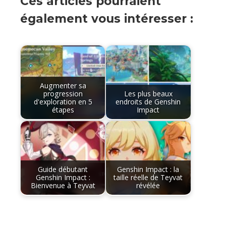
Ces articles pourraient
également vous intéresser :
Augmenter sa
progression
Les plus beaux
d'exploration en 5
endroits de Genshin
étapes
Impact
Guide débutant
Genshin Impact : la
Genshin Impact :
taille réelle de Teyvat
Bienvenue à Teyvat
révélée