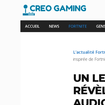
Aller
au
contenu
ACCUEIL
NEWS
FORTNITE
GENS
L'actualité Fort
inspirée de Fortni
UN L
RÉVÈ
AUDIO