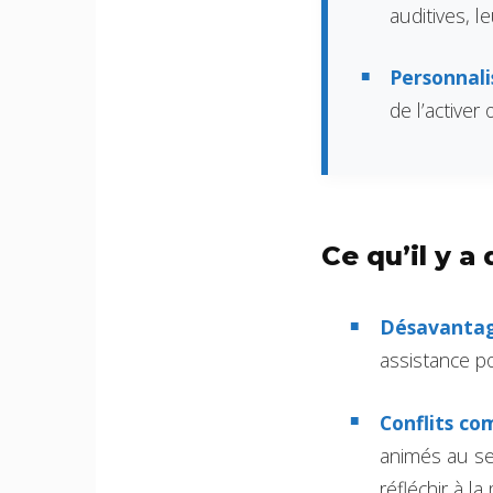
auditives, l
Personnali
de l’activer
Ce qu’il y a 
Désavantag
assistance po
Conflits co
animés au se
réfléchir à la