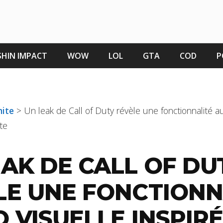
HIN IMPACT
WOW
LOL
GTA
COD
P
nite
>
Un leak de Call of Duty révèle une fonctionnalité au
te
EAK DE CALL OF DU
LE UNE FONCTIONN
 VISUELLE INSPIR