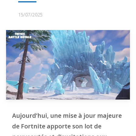
15/07/2025
Aujourd’hui, une mise à jour majeure
de Fortnite apporte son lot de