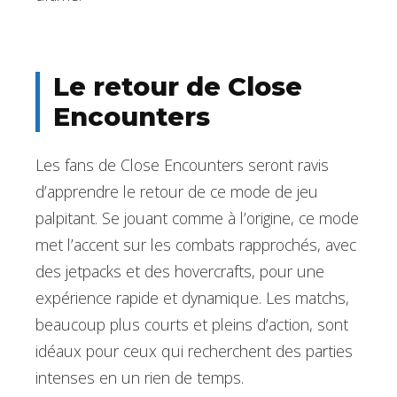
Le retour de Close
Encounters
Les fans de Close Encounters seront ravis
d’apprendre le retour de ce mode de jeu
palpitant. Se jouant comme à l’origine, ce mode
met l’accent sur les combats rapprochés, avec
des jetpacks et des hovercrafts, pour une
expérience rapide et dynamique. Les matchs,
beaucoup plus courts et pleins d’action, sont
idéaux pour ceux qui recherchent des parties
intenses en un rien de temps.