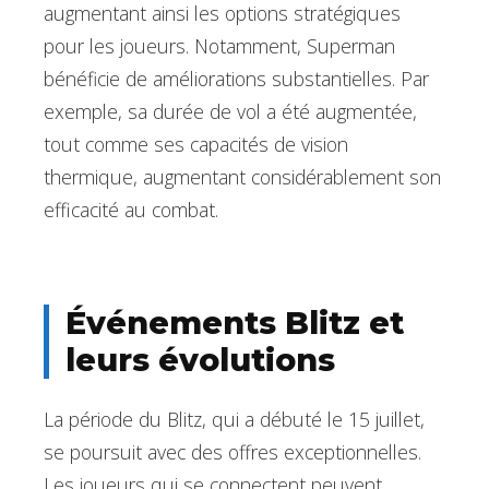
augmentant ainsi les options stratégiques
pour les joueurs. Notamment, Superman
bénéficie de améliorations substantielles. Par
exemple, sa durée de vol a été augmentée,
tout comme ses capacités de vision
thermique, augmentant considérablement son
efficacité au combat.
Événements Blitz et
leurs évolutions
La période du Blitz, qui a débuté le 15 juillet,
se poursuit avec des offres exceptionnelles.
Les joueurs qui se connectent peuvent