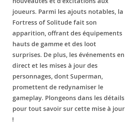
nouveautés et d’excitations aux
joueurs. Parmi les ajouts notables, la
Fortress of Solitude fait son
apparition, offrant des équipements
hauts de gamme et des loot
surprises. De plus, les événements en
direct et les mises à jour des
personnages, dont Superman,
promettent de redynamiser le
gameplay. Plongeons dans les détails
pour tout savoir sur cette mise à jour
!