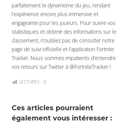
parfaitement le dynamisme du jeu, rendant
l’expérience encore plus immersive et
engageante pour les joueurs. Pour suivre vos
statistiques et obtenir des informations sur le
classement, n’oubliez pas de consulter notre
page de suivi officielle et l’application Fortnite
Tracker. Nous sommes impatients d’entendre
vos retours sur Twitter à @FortniteTracker !
LECTURES :
8
Ces articles pourraient
également vous intéresser :