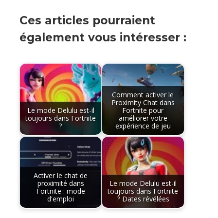
Ces articles pourraient
également vous intéresser :
Comment activer le
Proximity Chat dans
Le mode Delulu est-il
Fortnite pour
toujours dans Fortnite
améliorer votre
?
expérience de jeu
Activer le chat de
proximité dans
Le mode Delulu est-il
Fortnite : mode
toujours dans Fortnite
d'emploi
? Dates révélées