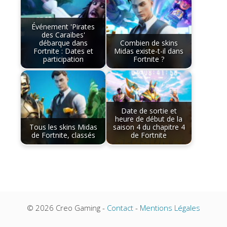
Événement 'Pirates
des Caraïbes'
débarque dans
Combien de skins
Fortnite : Dates et
Midas existe-t-il dans
participation
Fortnite ?
Date de sortie et
heure de début de la
Tous les skins Midas
saison 4 du chapitre 4
de Fortnite, classés
de Fortnite
© 2026 Creo Gaming -
Contact
-
Mentions Légales