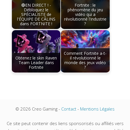
🔴EN DIRECT ! -
Fortnite : le
Débloquez le
phénomène du jeu
SPÉCIALISTE de
vidéo qui a
l'ÉQUIPE DE CÂLINS
révolutionné l'industrie
dans FORTNITE !
?
Comment Fortnite a-t-
Obtenez le skin Raven
il révolutionné le
Team Leader dans
monde des jeux vidéo
Fortnite
?
© 2026 Creo Gaming -
Contact
-
Mentions Légales
Ce site peut contenir des liens sponsorisés ou affiliés vers