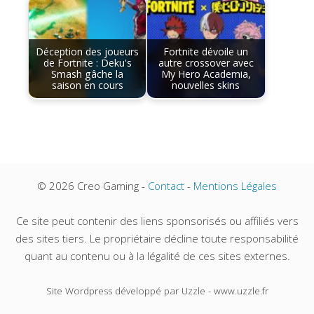
Déception des joueurs
Fortnite dévoile un
de Fortnite : Deku's
autre crossover avec
Smash gâche la
My Hero Academia,
saison en cours
nouvelles skins
© 2026 Creo Gaming -
Contact
-
Mentions Légales
Ce site peut contenir des liens sponsorisés ou affiliés vers
des sites tiers. Le propriétaire décline toute responsabilité
quant au contenu ou à la légalité de ces sites externes.
Site Wordpress développé par Uzzle - www.uzzle.fr