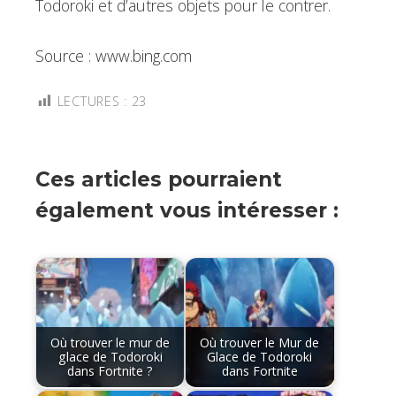
Todoroki et d’autres objets pour le contrer.
Source : www.bing.com
LECTURES :
23
Ces articles pourraient
également vous intéresser :
Où trouver le mur de
Où trouver le Mur de
glace de Todoroki
Glace de Todoroki
dans Fortnite ?
dans Fortnite