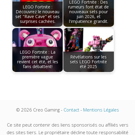
LEGO Fortnite : Des
LEGO Fortnite :
rumeurs font état de
Découvrez le nouveau
nouveaux sets pour
set "Rave Cave" et ses
juin 2026, et
surprises cachées.
l'impatience grandit.
LEGO Fortnite : La
première vague
Révélations sur les
revient cet été, et les
sets LEGO Fortnite
fans débattent!
été 2025
© 2026 Creo Gaming -
Contact
-
Mentions Légales
Ce site peut contenir des liens sponsorisés ou affiliés vers
des sites tiers. Le propriétaire décline toute responsabilité