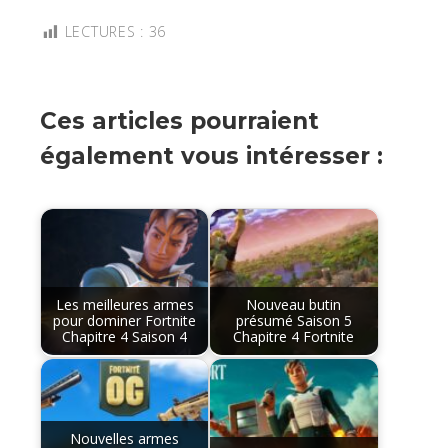
LECTURES :
36
Ces articles pourraient
également vous intéresser :
Les meilleures armes
Nouveau butin
pour dominer Fortnite
présumé Saison 5
Chapitre 4 Saison 4
Chapitre 4 Fortnite
Nouvelles armes