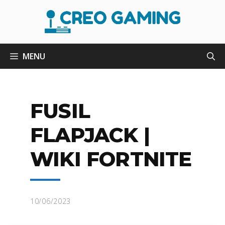
Aller
au
contenu
MENU
FUSIL
FLAPJACK |
WIKI FORTNITE
10/06/2023