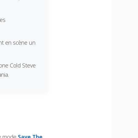
des
nt en scène un
one Cold Steve
nia.
 le mode
Save The