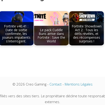
Fortnite v40.41 :
Fortnite Showdown
Date de sortie
Le pack Cuddle
Act 2 : Tous les
confirmée, les
Buns arrive dans
défis révélés, et
joueurs impatients
Fortnite : Save the
des récompenses
s'interrogent.
World
surprises !
© 2026 Creo Gaming -
Contact
-
Mentions Légales
iliés vers des sites tiers. Le propriétaire décline toute responsabi
externes.