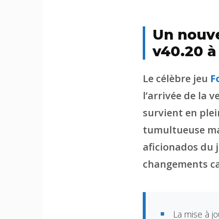
Un nouve
v40.20 à
Le célèbre jeu
F
l’arrivée de la 
survient en plei
tumultueuse mar
aficionados du 
changements ca
La mise à j