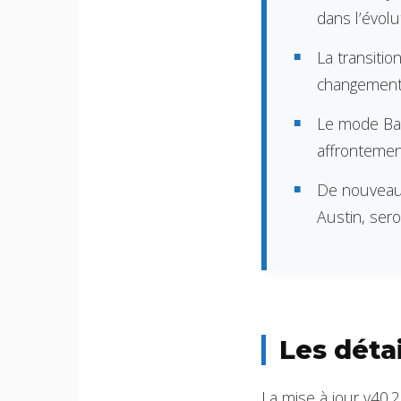
dans l’évolu
La transiti
changements
Le mode Bat
affrontement
De nouveaux
Austin, ser
Les détai
La mise à jour v40.