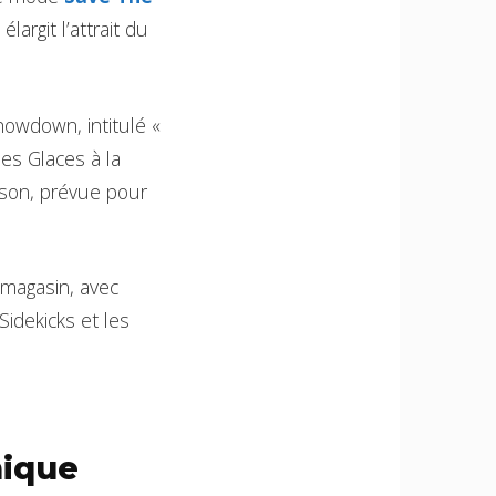
argit l’attrait du
howdown, intitulé «
des Glaces à la
ison, prévue pour
magasin, avec
Sidekicks et les
mique