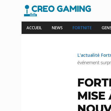
Aller
au
contenu
ACCUEIL
NEWS
FORTNITE
GENS
L'actualité Fort
événement surpr
FORTN
MISE 
NOUV