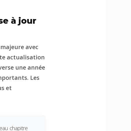
se à jour
r majeure avec
tte actualisation
averse une année
mportants. Les
s et
eau chapitre