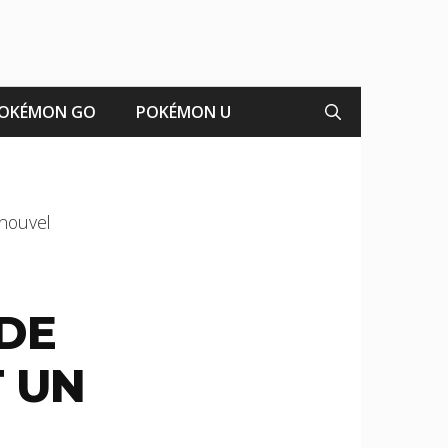
OKÉMON GO
POKÉMON U
 nouvel
 DE
T UN