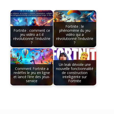
Fortnite : le
Fortnite : comment ce
phénomène du jeu
jeu vidéo a-t-il
vidéo qui a
révolutionné l'industrie
révolutionné l'industrie
?
?
Un leak dévoile une
Comment Fortnite a
nouvelle fonctionnalité
redéfini le jeu en ligne
de construction
et lancé l’ère des jeux-
intelligente sur
service
Fortnite