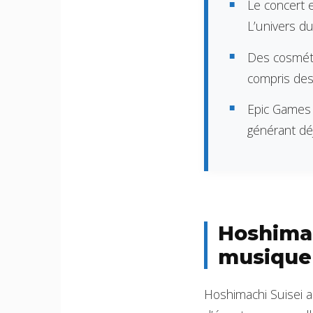
Le concert e
L’univers du
Des cosméti
compris des
Epic Games 
générant déj
Hoshimac
musique 
Hoshimachi Suisei a