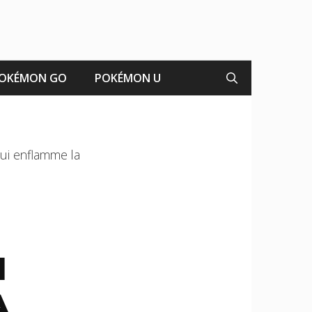
OKÉMON GO
POKÉMON U
qui enflamme la
I
A