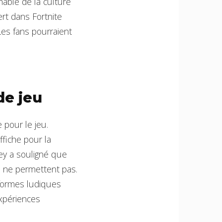
able de la culture
ert dans Fortnite
Les fans pourraient
de jeu
 pour le jeu.
fiche pour la
ey a souligné que
s ne permettent pas.
eformes ludiques
expériences