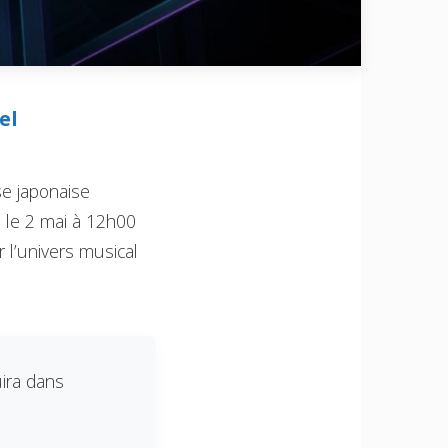
el
se japonaise
a le 2 mai à 12h00
 l’univers musical
uira dans