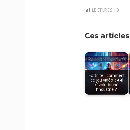
LECTURES :
9
Ces article
Fortnite : comment
ce jeu vidéo a-t-il
révolutionné
l'industrie ?