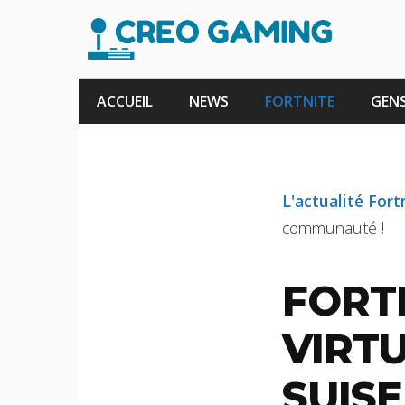
Aller
au
contenu
ACCUEIL
NEWS
FORTNITE
GENS
L'actualité Fort
communauté !
FORT
VIRT
SUISE