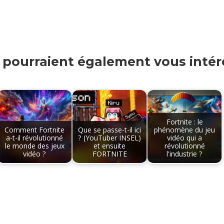
s pourraient également vous intére
Fortnite : le
Comment Fortnite
Que se passe-t-il ici
phénomène du jeu
a-t-il révolutionné
? (YouTuber INSEL)
vidéo qui a
le monde des jeux
et ensuite
révolutionné
vidéo ?
FORTNITE
l'industrie ?