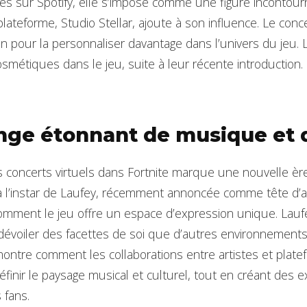
s sur Spotify, elle s’impose comme une figure incontourn
 plateforme, Studio Stellar, ajoute à son influence. Le conc
an pour la personnaliser davantage dans l’univers du jeu. 
osmétiques dans le jeu, suite à leur récente introduction.
ge étonnant de musique et 
s concerts virtuels dans Fortnite marque une nouvelle ère
à l’instar de Laufey, récemment annoncée comme tête d’af
 comment le jeu offre un espace d’expression unique. Lauf
dévoiler des facettes de soi que d’autres environnement
ntre comment les collaborations entre artistes et plat
éfinir le paysage musical et culturel, tout en créant des 
 fans.