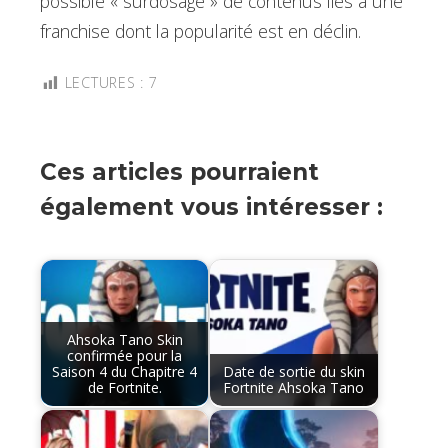
possible « surdosage » de contenus liés à une
franchise dont la popularité est en déclin.
LECTURES :
7
Ces articles pourraient
également vous intéresser :
Ahsoka Tano Skin
confirmée pour la
Saison 4 du Chapitre 4
Date de sortie du skin
de Fortnite.
Fortnite Ahsoka Tano