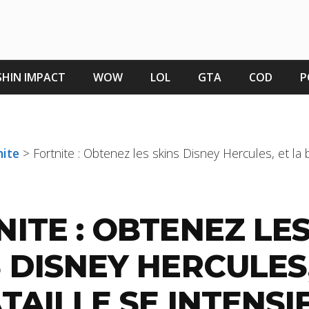
HIN IMPACT
WOW
LOL
GTA
COD
P
nite
>
Fortnite : Obtenez les skins Disney Hercules, et la b
ITE : OBTENEZ LE
 DISNEY HERCULES,
TAILLE SE INTENSIF