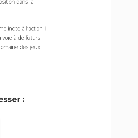
sition dans la
 incite à l’action. Il
a voie à de futurs
 domaine des jeux
sser :