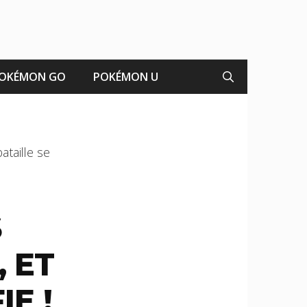
OKÉMON GO
POKÉMON U
ataille se
S
 ET
IE !