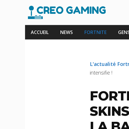
Aller
au
contenu
ACCUEIL
NEWS
FORTNITE
GENS
L'actualité Fort
intensifie !
FORTN
SKINS
LA BA