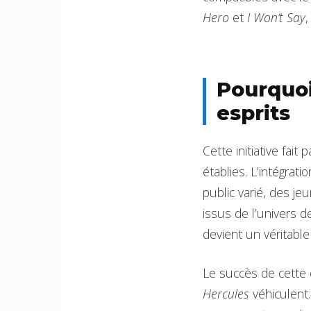
Hero
et
I Won’t Say
,
Pourquoi
esprits
Cette initiative fai
établies. L’intégrat
public varié, des j
issus de l’univers de
devient un véritable
Le succès de cette 
Hercules
véhiculent.