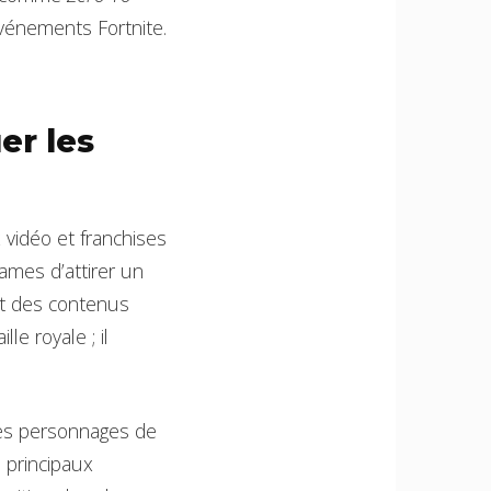
événements Fortnite.
er les
x vidéo et franchises
Games d’attirer un
nt des contenus
le royale ; il
les personnages de
 principaux