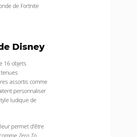
onde de Fortnite
 de Disney
e 16 objets
 tenues
ires assortis comme
aitent personnaliser
tyle ludique de
 leur permet d’être
ux comme
Zero To