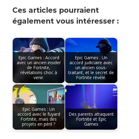
Ces articles pourraient
également vous intéresser :
Epic Games : Accord
Epic Games : Un
avec un ancien insider
accord judiciaire avec
de Fortnite,
un ancien sous-
révélations choc à
traitant, et le secret de
venir.
Fortnite révélé.
Epic Games : Un
accord avec le fuyard
Des parents attaquent
Fortnite, mais des
Fortnite et Epic
projets en péril ?
Games