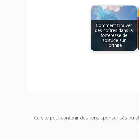
Comment trouver
des coffres dans la
forteresse de
solitude sur
Fortnite
Ce site peut contenir des liens sponsorisés ou aff