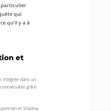
particulier
quête qui
e qu’il y a à
tion et
e, intégrée dans un
econnaissable grâce
 Superman et Shadow