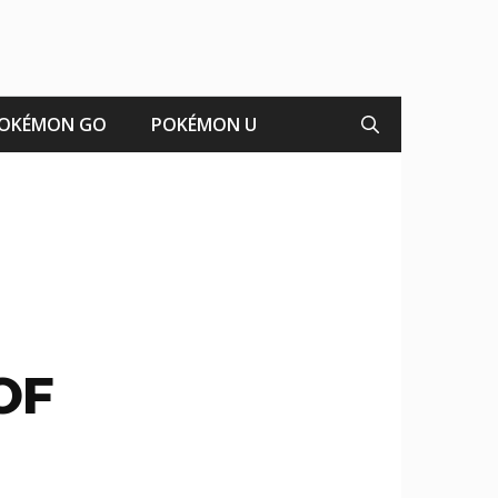
OKÉMON GO
POKÉMON U
OF