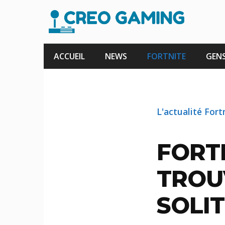
Aller
au
contenu
ACCUEIL
NEWS
FORTNITE
GENS
L'actualité Fort
FORT
TROU
SOLI