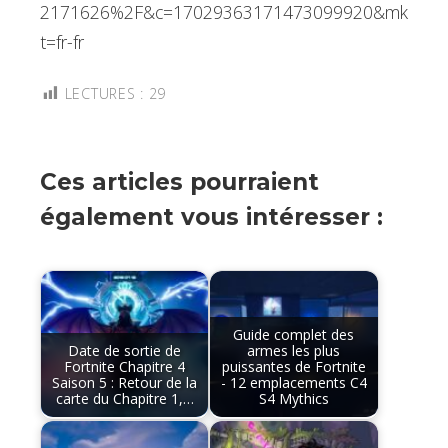
2171626%2F&c=17029363171473099920&mk
t=fr-fr
LECTURES :
29
Ces articles pourraient
également vous intéresser :
Guide complet des
Date de sortie de
armes les plus
Fortnite Chapitre 4
puissantes de Fortnite
Saison 5 : Retour de la
- 12 emplacements C4
carte du Chapitre 1,…
S4 Mythics