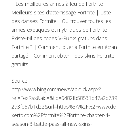
| Les meilleures armes à feu de Fortnite |
Meilleurs sites d’atterrissage Fortnite | Liste
des danses Fortnite | Où trouver toutes les
armes exotiques et mythiques de Fortnite |
Existe-t-il des codes V-Bucks gratuits dans
Fortnite ? | Comment jouer à Fortnite en écran
partagé | Comment obtenir des skins Fortnite
gratuits
Source :
http://www.bing.com/news/apiclick.aspx?
ref=FexRss&aid=&tid=6482fb58531d47a2b739
2d3fb67b1d22&url=https%3A%2F%2Fwww.de
xerto.com%2Ffortnite%2Ffortnite-chapter-4-
season-3-battle-pass-all-new-skins-