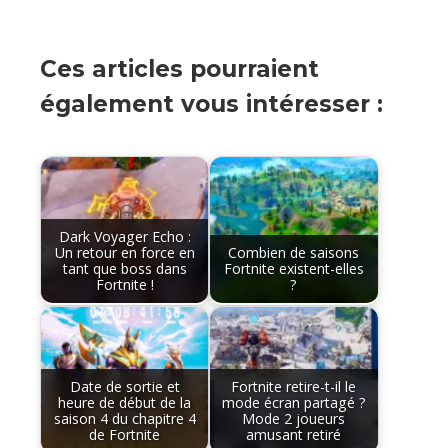
Ces articles pourraient
également vous intéresser :
Dark Voyager Echo :
Un retour en force en
Combien de saisons
tant que boss dans
Fortnite existent-elles
Fortnite !
?
Date de sortie et
Fortnite retire-t-il le
heure de début de la
mode écran partagé ?
saison 4 du chapitre 4
Mode 2 joueurs
de Fortnite
amusant retiré