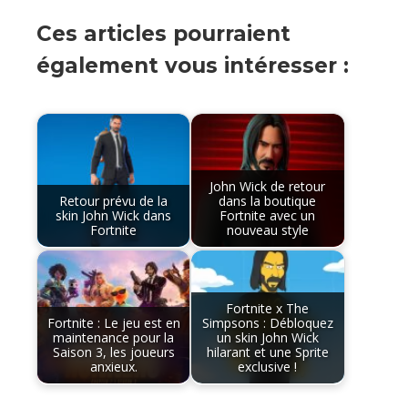
Ces articles pourraient
également vous intéresser :
John Wick de retour
Retour prévu de la
dans la boutique
skin John Wick dans
Fortnite avec un
Fortnite
nouveau style
Fortnite x The
Fortnite : Le jeu est en
Simpsons : Débloquez
maintenance pour la
un skin John Wick
Saison 3, les joueurs
hilarant et une Sprite
anxieux.
exclusive !