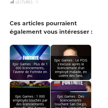
LECTURES :
1
Ces articles pourraient
également vous intéresser :
Epic Games : Le PDG
Epic Games : Plus de 1
s'excuse après le
000 licenciements,
licenciement d'un
l'avenir de Fortnite en
employé malade, en
jeu.
colère des fans.
Epic Games : 1 000
Epic Games : Des
employés touchés par
licenciements
des licenciements
touchent San Diego,
massifs, des gamers
les fans s'inquiètent