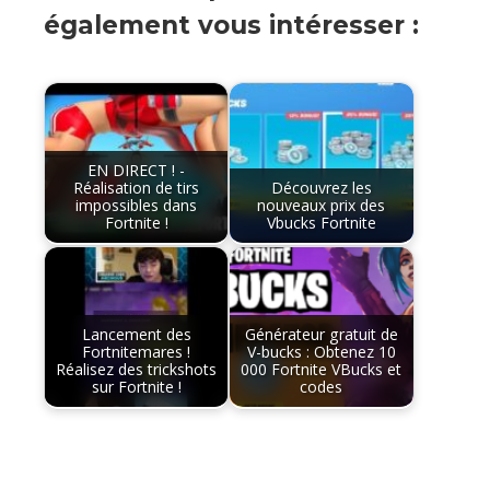
également vous intéresser :
EN DIRECT ! -
Réalisation de tirs
Découvrez les
impossibles dans
nouveaux prix des
Fortnite !
Vbucks Fortnite
Lancement des
Générateur gratuit de
Fortnitemares !
V-bucks : Obtenez 10
Réalisez des trickshots
000 Fortnite VBucks et
sur Fortnite !
codes