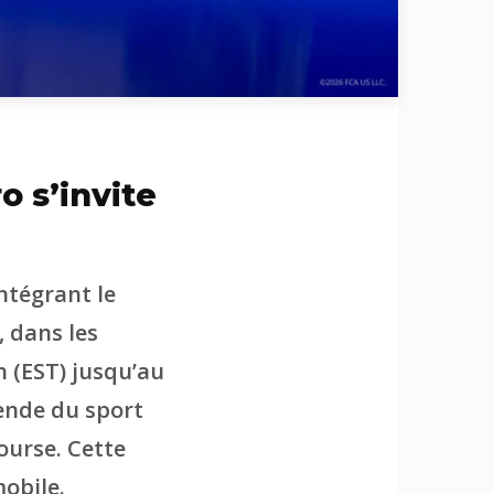
o s’invite
ntégrant le
 dans les
h (EST) jusqu’au
gende du sport
ourse. Cette
mobile.