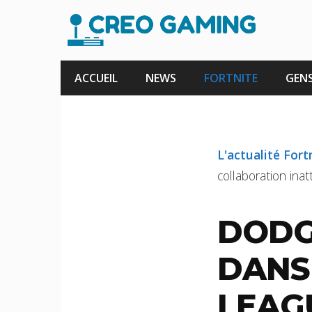
Aller
au
contenu
ACCUEIL
NEWS
FORTNITE
GENS
L'actualité Fort
collaboration ina
DODG
DANS
LEAGU