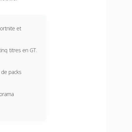
rtnite et
nq titres en GT.
t de packs
anorama