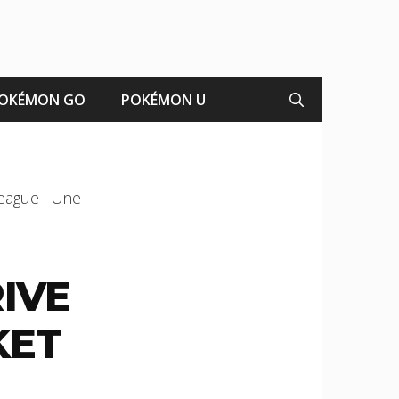
OKÉMON GO
POKÉMON U
League : Une
IVE
KET