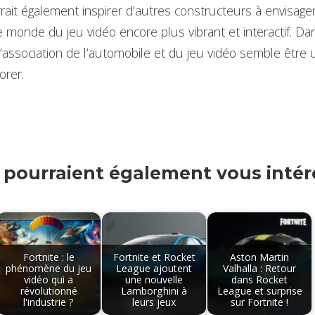
rait également inspirer d’autres constructeurs à envisage
le monde du jeu vidéo encore plus vibrant et interactif. D
, l’association de l’automobile et du jeu vidéo semble être 
orer.
s pourraient également vous intére
Fortnite : le
Fortnite et Rocket
Aston Martin
phénomène du jeu
League ajoutent
Valhalla : Retour
vidéo qui a
une nouvelle
dans Rocket
révolutionné
Lamborghini à
League et surprise
l'industrie ?
leurs jeux
sur Fortnite !