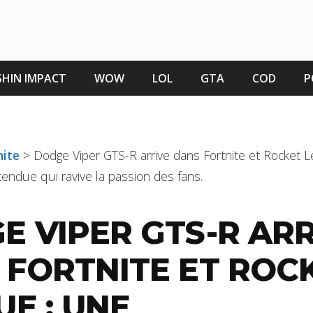
HIN IMPACT
WOW
LOL
GTA
COD
P
nite
>
Dodge Viper GTS-R arrive dans Fortnite et Rocket 
ttendue qui ravive la passion des fans.
E VIPER GTS-R ARR
 FORTNITE ET ROC
E : UNE