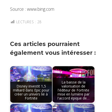
Source : www.bing.com
LECTURES :
28
Ces articles pourraient
également vous intéresser :
La baisse de la
Disney investit 1,5
valorisation de
milliard dans Epic pour
l'éditeur de Fortnite
créer un univers lié à
mise en lumière par
Fortnite
l'accord épique de…