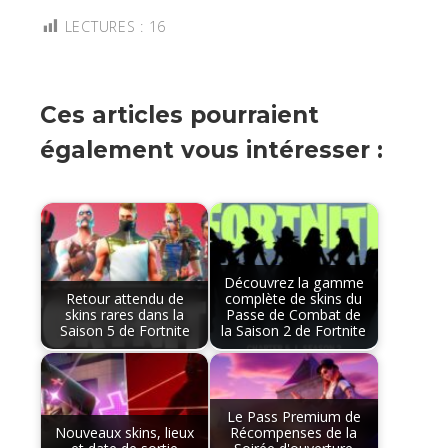
LECTURES :
16
Ces articles pourraient
également vous intéresser :
Découvrez la gamme
Retour attendu de
complète de skins du
skins rares dans la
Passe de Combat de
Saison 5 de Fortnite
la Saison 2 de Fortnite
Le Pass Premium de
Nouveaux skins, lieux
Récompenses de la