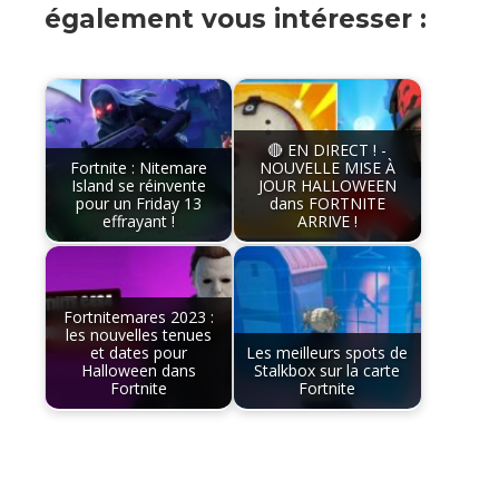
également vous intéresser :
🔴 EN DIRECT ! -
Fortnite : Nitemare
NOUVELLE MISE À
Island se réinvente
JOUR HALLOWEEN
pour un Friday 13
dans FORTNITE
effrayant !
ARRIVE !
Fortnitemares 2023 :
les nouvelles tenues
et dates pour
Les meilleurs spots de
Halloween dans
Stalkbox sur la carte
Fortnite
Fortnite