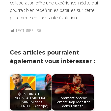
collaboration offre une expérience inédite qui
pourrait bien redéfinir les batailles sur cette
plateforme en constante évolution.
LECTURES :
36
Ces articles pourraient
également vous intéresser :
🔴EN DIRECT ! -
NOUVEAU SKIN RAP
Comment obtenir
EMINEM dans
l'emote Rap Monster
FORTNITE ! (Anticipé)
dans Fortnite