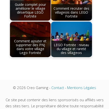
Guide complet pour
améliorer le village
Comment recruter des
désertique LEGO
villageois dans LEGO
Fortnite
Fortnite
Comment ajouter et
supprimer des PNJ
LEGO Fortnite : niveau
dans votre village
du village et rareté
Lego Fortnite
des villageois
© 2026 Creo Gaming -
Contact
-
Mentions Légales
Ce site peut contenir des liens sponsorisés ou affiliés vers
des sites tiers. Le propriétaire décline toute responsabilité