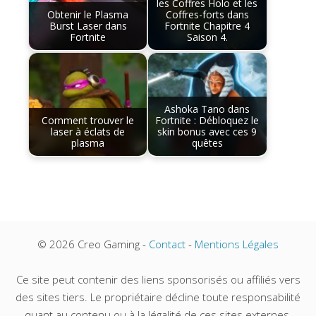
les Coffres Holo et les
Obtenir le Plasma
Coffres-forts dans
Burst Laser dans
Fortnite Chapitre 4
Fortnite
Saison 4.
Ashoka Tano dans
Comment trouver le
Fortnite : Débloquez le
laser à éclats de
skin bonus avec ces 9
plasma
quêtes
© 2026 Creo Gaming -
Contact
-
Mentions Légales
Ce site peut contenir des liens sponsorisés ou affiliés vers
des sites tiers. Le propriétaire décline toute responsabilité
quant au contenu ou à la légalité de ces sites externes.