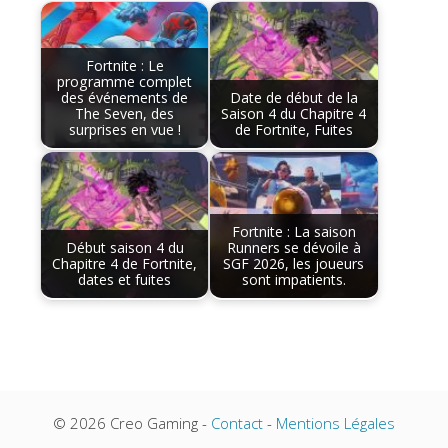
Fortnite : Le
programme complet
des événements de
Date de début de la
The Seven, des
Saison 4 du Chapitre 4
surprises en vue !
de Fortnite, Fuites
Fortnite : La saison
Début saison 4 du
Runners se dévoile à
Chapitre 4 de Fortnite,
SGF 2026, les joueurs
dates et fuites
sont impatients.
© 2026 Creo Gaming -
Contact
-
Mentions Légales