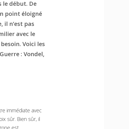
s le début. De
n point éloigné
 il n’est pas
milier avec le
besoin. Voici les
 Guerre : Vondel,
ntre immédiate avec
x sûr. Bien sûr, il
zone est