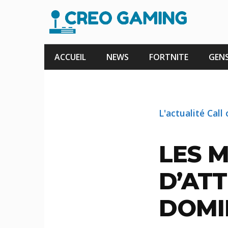
Aller
au
contenu
ACCUEIL
NEWS
FORTNITE
GENS
L'actualité Call
LES 
D’AT
DOMI