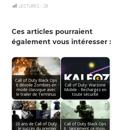
LECTURES :
28
Ces articles pourraient
également vous intéresser :
Call of Duty Black Ops
6 dévoile Zombies en
Call of Duty: Warzone
mode classique avec
Mobile - Rechargez en
le trailer de Terminus
toute sécurité
20 ans de Call of Duty
Call of Duty Black Ops
: le succès du premier
6 : lancement ce mois-