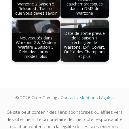
Warzone 2 Saison 5
cauchemardesques
Reloaded : Tout ce
dans la DMZ de
que vous devez savoir
Warzone
Date de sortie prévue
Nouveautés dans
de la saison 1
Warzone 2 & Modern
rechargée de
Warfare 2 Saison 5
Warzone, Exfil Covert,
Reloaded : armes,
Quête des Champions
modes, plus
et plus
© 2026 Creo Gaming -
Contact
-
Mentions Légales
Ce site peut contenir des liens sponsorisés ou affiliés vers
des sites tiers. Le propriétaire décline toute responsabilité
quant au contenu ou à la légalité de ces sites externes.