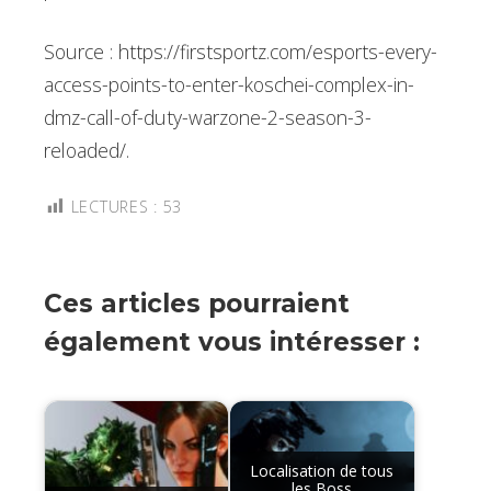
Source : https://firstsportz.com/esports-every-
access-points-to-enter-koschei-complex-in-
dmz-call-of-duty-warzone-2-season-3-
reloaded/.
LECTURES :
53
Ces articles pourraient
également vous intéresser :
Localisation de tous
les Boss