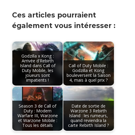
Ces articles pourraient
également vous intéresser :
Godzilla x Kong :
Arrivée d'Rebirth
Island dans Call of
Call of Duty Mobile :
Duty Mobile, les
Godzilla et Kong
joueurs sont
bouleversent la Saison
impatients !
4, mais à quel prix ?
Season 3 de Call of
Date de sortie de
Duty : Modern
Warzone 3 Rebirth
Warfare III, Warzone
Island : les rumeurs,
et Warzone Mobile :
quand reviendra la
Tous les détails
carte Rebirth Island ?