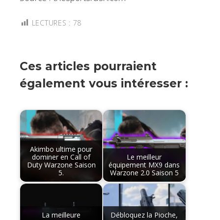
LECTURES :
78
Ces articles pourraient
également vous intéresser :
Akimbo ultime pour
dominer en Call of
Le meilleur
Duty Warzone Saison
équipement MX9 dans
5.
Warzone 2.0 Saison 5
La meilleure
Débloquez la Pioche,