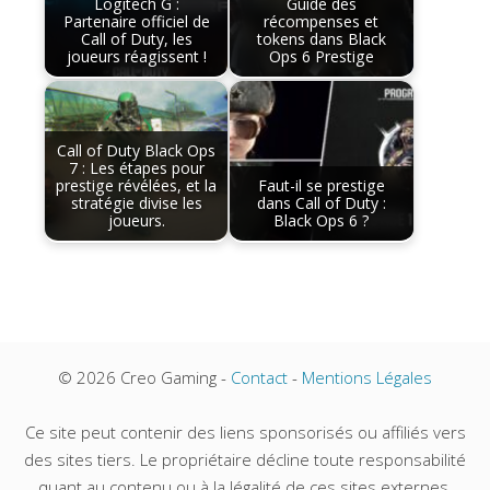
Logitech G :
Guide des
Partenaire officiel de
récompenses et
Call of Duty, les
tokens dans Black
joueurs réagissent !
Ops 6 Prestige
Call of Duty Black Ops
7 : Les étapes pour
prestige révélées, et la
Faut-il se prestige
stratégie divise les
dans Call of Duty :
joueurs.
Black Ops 6 ?
© 2026 Creo Gaming -
Contact
-
Mentions Légales
Ce site peut contenir des liens sponsorisés ou affiliés vers
des sites tiers. Le propriétaire décline toute responsabilité
quant au contenu ou à la légalité de ces sites externes.