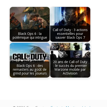
Call of Duty : 3 actions
Black Ops 6 : la
essentielles pour
polémique qui intrigue
sauver Black Ops 7
20 ans de Call of Duty
Black Ops 6 : des
: le succès du premier
remasters au goût de
Warzone mobile par
grind pour les joueurs
Activision