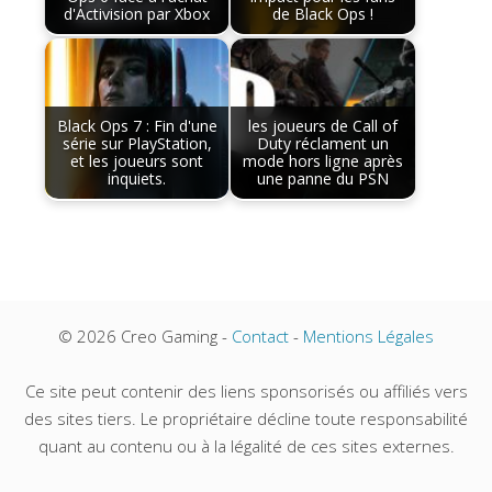
d'Activision par Xbox
de Black Ops !
Black Ops 7 : Fin d'une
les joueurs de Call of
série sur PlayStation,
Duty réclament un
et les joueurs sont
mode hors ligne après
inquiets.
une panne du PSN
© 2026 Creo Gaming -
Contact
-
Mentions Légales
Ce site peut contenir des liens sponsorisés ou affiliés vers
des sites tiers. Le propriétaire décline toute responsabilité
quant au contenu ou à la légalité de ces sites externes.