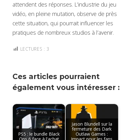
attendent des réponses. L’industrie du jeu
vidéo, en pleine mutation, observe de près
cette situation, qui pourrait influencer les
pratiques de nombreux studios à l’avenir.
LECTURES :
3
Ces articles pourraient
également vous intéresser :
Jason Blundell sur la
fermeture des Dark
PS5 : le bundle Black
Outlaw Games :
Ops 6 face à l'achat
Impact pour les fans