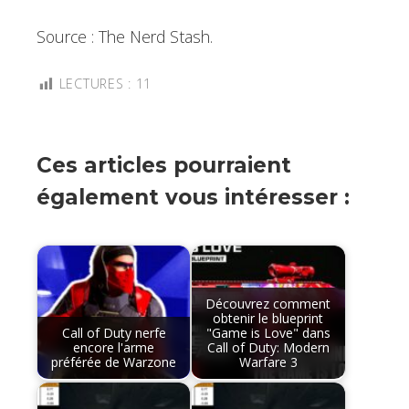
Source : The Nerd Stash.
LECTURES :
11
Ces articles pourraient
également vous intéresser :
Découvrez comment
obtenir le blueprint
Call of Duty nerfe
"Game is Love" dans
encore l'arme
Call of Duty: Modern
préférée de Warzone
Warfare 3