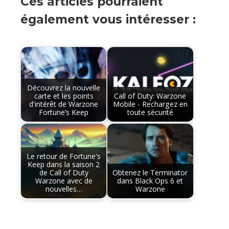
Ces articles pourraient
également vous intéresser :
Découvrez la nouvelle
carte et les points
Call of Duty: Warzone
d'intérêt de Warzone
Mobile - Rechargez en
Fortune’s Keep
toute sécurité
Le retour de Fortune's
Keep dans la saison 2
de Call of Duty
Obtenez le Terminator
Warzone avec de
dans Black Ops 6 et
nouvelles…
Warzone