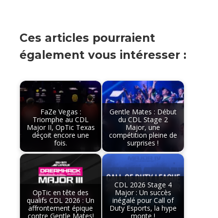
Ces articles pourraient
également vous intéresser :
FaZe Vegas :
Gentle Mates : Début
Triomphe au CDL
du CDL Stage 2
Major II, OpTic Texas
Major, une
déçoit encore une
compétition pleine de
fois.
surprises !
CDL 2026 Stage 4
OpTic en tête des
Major : Un succès
qualifs CDL 2026 : Un
inégalé pour Call of
affrontement épique
Duty Esports, la hype
contre Gentle Mates!
monte !