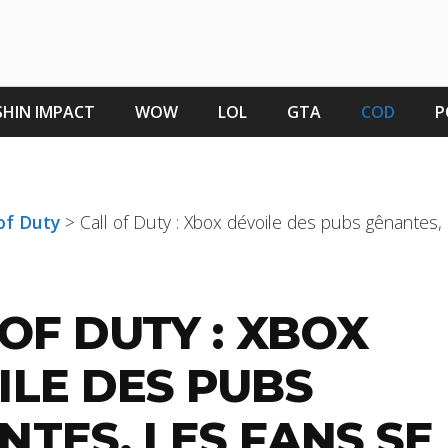
HIN IMPACT
WOW
LOL
GTA
COD
P
 of Duty
>
Call of Duty : Xbox dévoile des pubs gênantes, 
OF DUTY : XBOX
ILE DES PUBS
TES, LES FANS SE