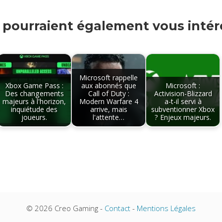
s pourraient également vous intére
Microsoft rappelle
Xbox Game Pass :
aux abonnés que
Microsoft :
Des changements
Call of Duty :
Activision-Blizzard
majeurs à l'horizon,
Modern Warfare 4
a-t-il servi à
inquiétude des
arrive, mais
subventionner Xbox
joueurs.
l'attente…
? Enjeux majeurs.
© 2026 Creo Gaming -
Contact
-
Mentions Légales