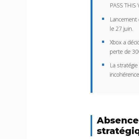
PASS THIS Y
Lancement d
le 27 juin.
Xbox a décid
perte de 30
La stratégie
incohérence
Absence 
stratégi