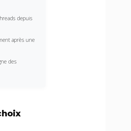
Threads depuis
ment après une
igne des
choix