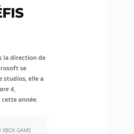
FIS
 la direction de
crosoft se
studios, elle a
are 4
,
 cette année.
ON XBOX GAME