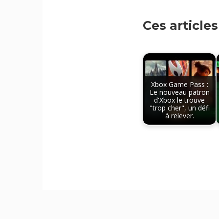
Ces article
Xbox Game Pass :
Le nouveau patron
d'Xbox le trouve
"trop cher", un défi
à relever.