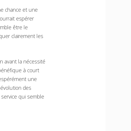
ne chance et une
pourrait espérer
emble être le
quer clairement les
n avant la nécessité
bénéfique à court
ésespérément une
l’évolution des
n service qui semble