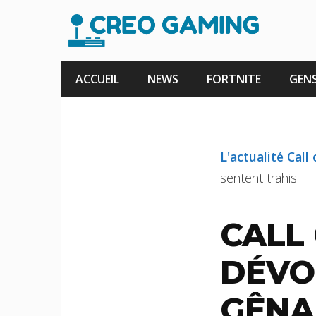
Aller
au
contenu
ACCUEIL
NEWS
FORTNITE
GENS
L'actualité Call
sentent trahis.
CALL 
DÉVO
GÊNAN