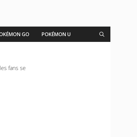
OKÉMON GO
POKÉMON U
les fans se