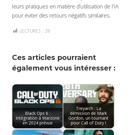
leurs pratiques en matière d’utilisation de l’IA
pour éviter des retours négatifs similaires.
LECTURES :
29
Ces articles pourraient
également vous intéresser :
Treyarch : La
Black Ops 6 :
démission de Mark
Intégration à Warzone
Gordon, un tournant
en 2024 prévue
pour Call of Duty !