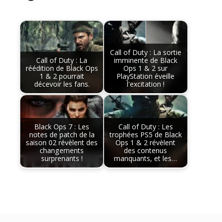
Call of Duty : La sortie
Call of Duty : La
imminente de Black
réédition de Black Ops
Ops 1 & 2 sur
1 & 2 pourrait
PlayStation éveille
décevoir les fans.
l'excitation !
Black Ops 7 : Les
Call of Duty : Les
notes de patch de la
trophées PS5 de Black
saison 02 révèlent des
Ops 1 & 2 révèlent
changements
des contenus
surprenants !
manquants, et les…