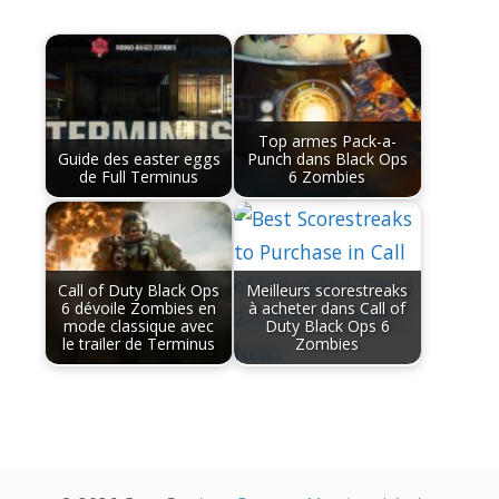
Top armes Pack-a-
Guide des easter eggs
Punch dans Black Ops
de Full Terminus
6 Zombies
Call of Duty Black Ops
Meilleurs scorestreaks
6 dévoile Zombies en
à acheter dans Call of
mode classique avec
Duty Black Ops 6
le trailer de Terminus
Zombies