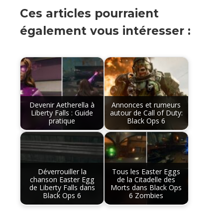
Ces articles pourraient
également vous intéresser :
Devenir Aetherella à
Annonces et rumeurs
Liberty Falls : Guide
autour de Call of Duty:
pratique
Black Ops 6
Déverrouiller la
Tous les Easter Eggs
chanson Easter Egg
de la Citadelle des
de Liberty Falls dans
Morts dans Black Ops
Black Ops 6
6 Zombies