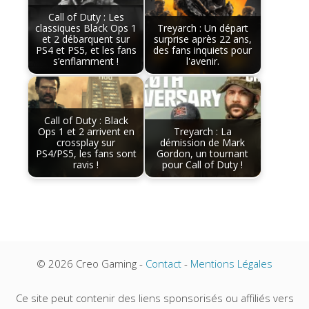
Call of Duty : Les
classiques Black Ops 1
Treyarch : Un départ
et 2 débarquent sur
surprise après 22 ans,
PS4 et PS5, et les fans
des fans inquiets pour
s’enflamment !
l'avenir.
Call of Duty : Black
Ops 1 et 2 arrivent en
Treyarch : La
crossplay sur
démission de Mark
PS4/PS5, les fans sont
Gordon, un tournant
ravis !
pour Call of Duty !
© 2026 Creo Gaming -
Contact
-
Mentions Légales
Ce site peut contenir des liens sponsorisés ou affiliés vers